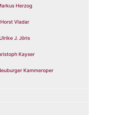
arkus Herzog
Horst Vladar
Ulrike J. Jöris
ristoph Kayser
Neuburger Kammeroper