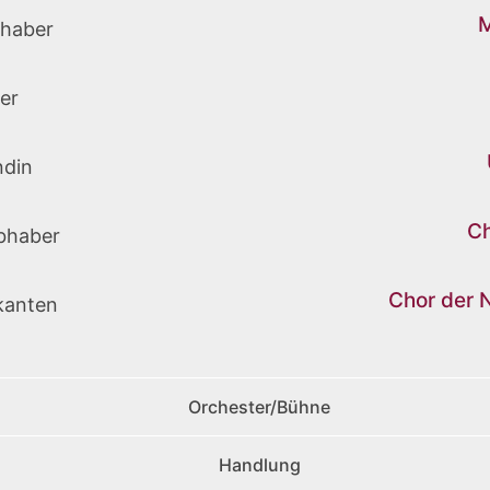
M
bhaber
ter
ndin
Ch
ebhaber
Chor der 
kanten
Orchester/Bühne
Handlung